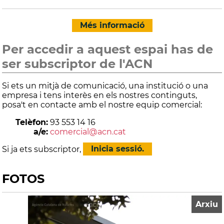
Més informació
Per accedir a aquest espai has de
ser subscriptor de l'ACN
Si ets un mitjà de comunicació, una institució o una
empresa i tens interès en els nostres continguts,
posa't en contacte amb el nostre equip comercial:
Telèfon:
93 553 14 16
a/e:
comercial@acn.cat
Si ja ets subscriptor,
Inicia sessió.
FOTOS
Arxiu