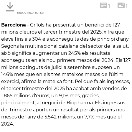
1
1
DESCARREGA EL TEXT
Barcelona
-
Grífols ha presentat un benefici de 127
milions d'euros el tercer trimestre del 2025, xifra que
eleva fins als 304 els aconseguits des de principi d'any.
Segons la multinacional catalana del sector de la salut,
això significa augmentar un 245% els resultats
aconseguits en els nou primers mesos del 2024. Els 127
milions obtinguts de juliol a setembre suposen un
146% més que en els tres mateixos mesos de l'últim
exercici, afirma la mateixa font. Pel que fa als ingressos,
el tercer trimestre del 2025 ha acabat amb vendes de
1.865 milions d'euros, un 9,1% més, gràcies,
principalment, al negoci de Biopharma. Els ingressos
del trimestre aporten un resultat per als primers nou
mesos de l'any de 5.542 milions, un 7,7% més que el
2024.