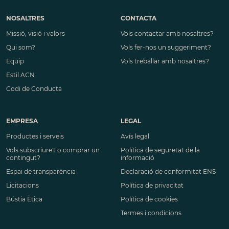
NOSALTRES
CONTACTA
Missió, visió i valors
Vols contactar amb nosaltres?
Qui som?
Vols fer-nos un suggeriment?
Equip
Vols treballar amb nosaltres?
Estil ACN
Codi de Conducta
EMPRESA
LEGAL
Productes i serveis
Avís legal
Vols subscriure't o comprar un
Política de seguretat de la
contingut?
informació
Espai de transparència
Declaració de conformitat ENS
Licitacions
Política de privacitat
Bústia Ètica
Política de cookies
Termes i condicions