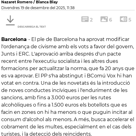
Nazaret Romero / Blanca Blay
divendres 19 de desembre del 2025, 11:38
2
6
5
DESCARREGA EL TEXT
Barcelona
-
El ple de Barcelona ha aprovat modificar
l'ordenança de civisme amb els vots a favor del govern,
Junts i ERC. L'aprovació arriba després d'un pacte
recent entre l'executiu socialista i les altres dues
formacions per actualitzar la norma, que fa 20 anys que
es va aprovar. El PP s'ha abstingut i BComú Vox hi han
votat en contra. Una de les novetats és la introducció
de noves conductes incíviques i l'enduriment de les
sancions, amb fins a 3.000 euros per les rutes
alcohòliques o fins a 1.500 euros els botellots que es
facin en zones on hi ha menors o que puguin incitar al
consum d'alcohol als menors. A més, busca accelerar el
cobrament de les multes, especialment en el cas dels
turistes, i la detecció dels reincidents.