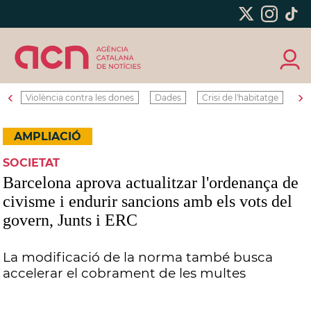
‹
›
Violència contra les dones
Dades
Crisi de l'habitatge
Ro
AMPLIACIÓ
SOCIETAT
Barcelona aprova actualitzar l'ordenança de
civisme i endurir sancions amb els vots del
govern, Junts i ERC
La modificació de la norma també busca
accelerar el cobrament de les multes