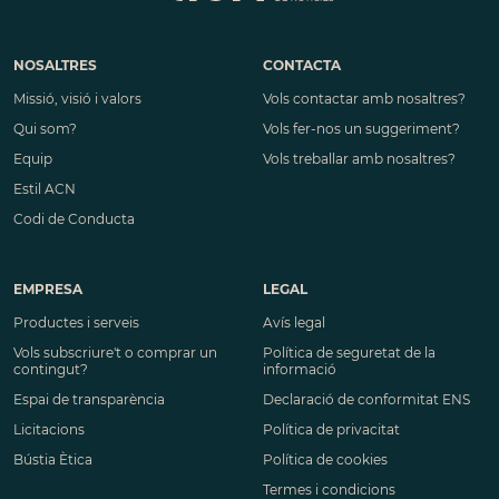
NOSALTRES
CONTACTA
Missió, visió i valors
Vols contactar amb nosaltres?
Qui som?
Vols fer-nos un suggeriment?
Equip
Vols treballar amb nosaltres?
Estil ACN
Codi de Conducta
EMPRESA
LEGAL
Productes i serveis
Avís legal
Vols subscriure't o comprar un
Política de seguretat de la
contingut?
informació
Espai de transparència
Declaració de conformitat ENS
Licitacions
Política de privacitat
Bústia Ètica
Política de cookies
Termes i condicions